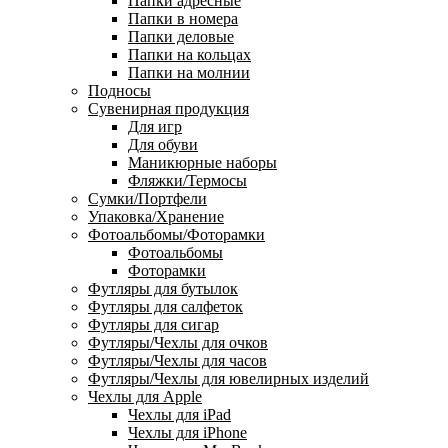
Папки адресные
Папки в номера
Папки деловые
Папки на кольцах
Папки на молнии
Подносы
Сувенирная продукция
Для игр
Для обуви
Маникюрные наборы
Фляжки/Термосы
Сумки/Портфели
Упаковка/Хранение
Фотоальбомы/Фоторамки
Фотоальбомы
Фоторамки
Футляры для бутылок
Футляры для салфеток
Футляры для сигар
Футляры/Чехлы для очков
Футляры/Чехлы для часов
Футляры/Чехлы для ювелирных изделий
Чехлы для Apple
Чехлы для iPad
Чехлы для iPhone