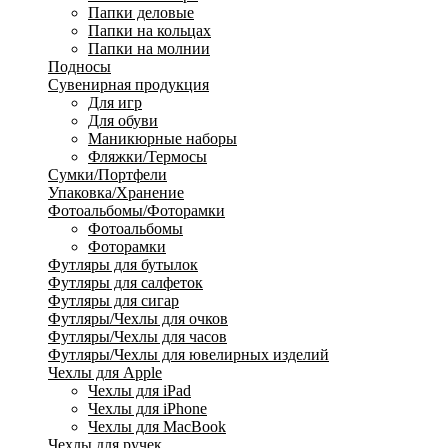
Папки деловые
Папки на кольцах
Папки на молнии
Подносы
Сувенирная продукция
Для игр
Для обуви
Маникюрные наборы
Фляжки/Термосы
Сумки/Портфели
Упаковка/Хранение
Фотоальбомы/Фоторамки
Фотоальбомы
Фоторамки
Футляры для бутылок
Футляры для салфеток
Футляры для сигар
Футляры/Чехлы для очков
Футляры/Чехлы для часов
Футляры/Чехлы для ювелирных изделий
Чехлы для Apple
Чехлы для iPad
Чехлы для iPhone
Чехлы для MacBook
Чехлы для ручек