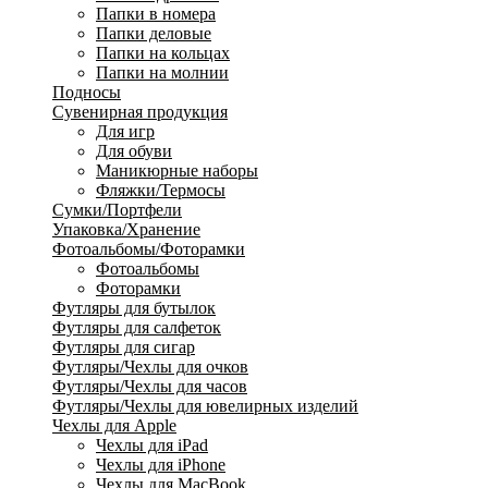
Папки в номера
Папки деловые
Папки на кольцах
Папки на молнии
Подносы
Сувенирная продукция
Для игр
Для обуви
Маникюрные наборы
Фляжки/Термосы
Сумки/Портфели
Упаковка/Хранение
Фотоальбомы/Фоторамки
Фотоальбомы
Фоторамки
Футляры для бутылок
Футляры для салфеток
Футляры для сигар
Футляры/Чехлы для очков
Футляры/Чехлы для часов
Футляры/Чехлы для ювелирных изделий
Чехлы для Apple
Чехлы для iPad
Чехлы для iPhone
Чехлы для MacBook