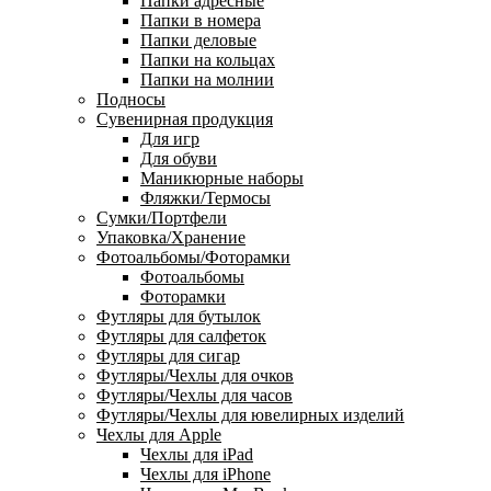
Папки адресные
Папки в номера
Папки деловые
Папки на кольцах
Папки на молнии
Подносы
Сувенирная продукция
Для игр
Для обуви
Маникюрные наборы
Фляжки/Термосы
Сумки/Портфели
Упаковка/Хранение
Фотоальбомы/Фоторамки
Фотоальбомы
Фоторамки
Футляры для бутылок
Футляры для салфеток
Футляры для сигар
Футляры/Чехлы для очков
Футляры/Чехлы для часов
Футляры/Чехлы для ювелирных изделий
Чехлы для Apple
Чехлы для iPad
Чехлы для iPhone