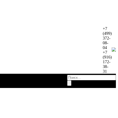
+7
(499)
372-
08-
04
+7
(916)
172-
38-
31
работы
Контакты