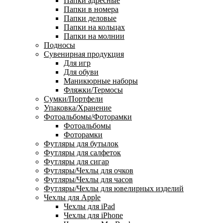
Папки адресные
Папки в номера
Папки деловые
Папки на кольцах
Папки на молнии
Подносы
Сувенирная продукция
Для игр
Для обуви
Маникюрные наборы
Фляжки/Термосы
Сумки/Портфели
Упаковка/Хранение
Фотоальбомы/Фоторамки
Фотоальбомы
Фоторамки
Футляры для бутылок
Футляры для салфеток
Футляры для сигар
Футляры/Чехлы для очков
Футляры/Чехлы для часов
Футляры/Чехлы для ювелирных изделий
Чехлы для Apple
Чехлы для iPad
Чехлы для iPhone