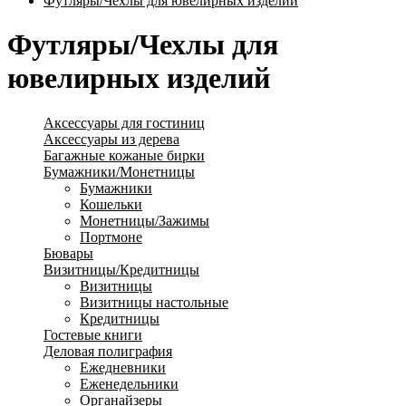
Футляры/Чехлы для ювелирных изделий
Футляры/Чехлы для
ювелирных изделий
Аксессуары для гостиниц
Аксессуары из дерева
Багажные кожаные бирки
Бумажники/Монетницы
Бумажники
Кошельки
Монетницы/Зажимы
Портмоне
Бювары
Визитницы/Кредитницы
Визитницы
Визитницы настольные
Кредитницы
Гостевые книги
Деловая полиграфия
Ежедневники
Еженедельники
Органайзеры