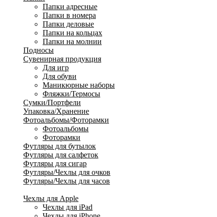
Папки адресные
Папки в номера
Папки деловые
Папки на кольцах
Папки на молнии
Подносы
Сувенирная продукция
Для игр
Для обуви
Маникюрные наборы
Фляжки/Термосы
Сумки/Портфели
Упаковка/Хранение
Фотоальбомы/Фоторамки
Фотоальбомы
Фоторамки
Футляры для бутылок
Футляры для салфеток
Футляры для сигар
Футляры/Чехлы для очков
Футляры/Чехлы для часов
Футляры/Чехлы для ювелирных изделий
Чехлы для Apple
Чехлы для iPad
Чехлы для iPhone