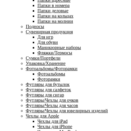
Папки адресные
Папки в номера
Папки деловые
Папки на кольцах
Папки на молнии
Подносы
Сувенирная продукция
Для игр
Для обуви
Маникюрные наборы
Фляжки/Термосы
Сумки/Портфели
Упаковка/Хранение
Фотоальбомы/Фоторамки
Фотоальбомы
Фоторамки
Футляры для бутылок
Футляры для салфеток
Футляры для сигар
Футляры/Чехлы для очков
Футляры/Чехлы для часов
Футляры/Чехлы для ювелирных изделий
Чехлы для Apple
Чехлы для iPad
Чехлы для iPhone