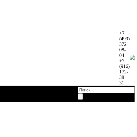
+7
(499)
372-
08-
04
+7
(916)
172-
38-
31
работы
Контакты