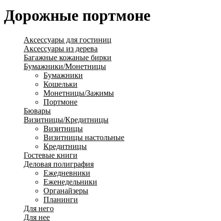
Дорожные портмоне
Аксессуары для гостиниц
Аксессуары из дерева
Багажные кожаные бирки
Бумажники/Монетницы
Бумажники
Кошельки
Монетницы/Зажимы
Портмоне
Бювары
Визитницы/Кредитницы
Визитницы
Визитницы настольные
Кредитницы
Гостевые книги
Деловая полиграфия
Ежедневники
Еженедельники
Органайзеры
Планинги
Для него
Для нее