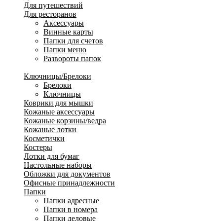
Для путешествий
Для ресторанов
Аксессуары
Винные карты
Папки для счетов
Папки меню
Развороты папок
Дорожные портмоне
Ключницы/Брелоки
Брелоки
Ключницы
Коврики для мышки
Кожаные аксессуары
Кожаные корзины/ведра
Кожаные лотки
Косметички
Костеры
Лотки для бумаг
Настольные наборы
Обложки для документов
Офисные принадлежности
Папки
Папки адресные
Папки в номера
Папки деловые