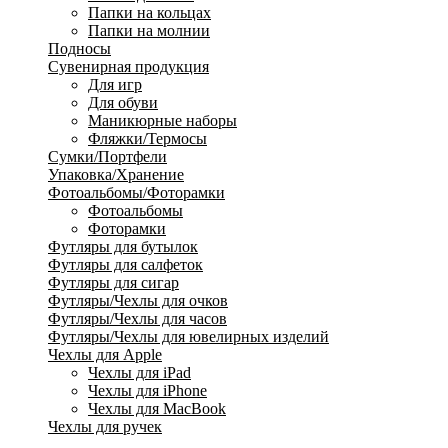
Папки на кольцах
Папки на молнии
Подносы
Сувенирная продукция
Для игр
Для обуви
Маникюрные наборы
Фляжки/Термосы
Сумки/Портфели
Упаковка/Хранение
Фотоальбомы/Фоторамки
Фотоальбомы
Фоторамки
Футляры для бутылок
Футляры для салфеток
Футляры для сигар
Футляры/Чехлы для очков
Футляры/Чехлы для часов
Футляры/Чехлы для ювелирных изделий
Чехлы для Apple
Чехлы для iPad
Чехлы для iPhone
Чехлы для MacBook
Чехлы для ручек