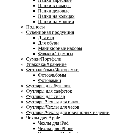
Папки адресные
Папки в номера
Папки деловые
Папки на кольцах
Папки на молнии
Подносы
Сувенирная продукция
Для игр
Для обуви
Маникюрные наборы
Фляжки/Термосы
Сумки/Портфели
Упаковка/Хранение
Фотоальбомы/Фоторамки
Фотоальбомы
Фоторамки
Футляры для бутылок
Футляры для салфеток
Футляры для сигар
Футляры/Чехлы для очков
Футляры/Чехлы для часов
Футляры/Чехлы для ювелирных изделий
Чехлы для Apple
Чехлы для iPad
Чехлы для iPhone