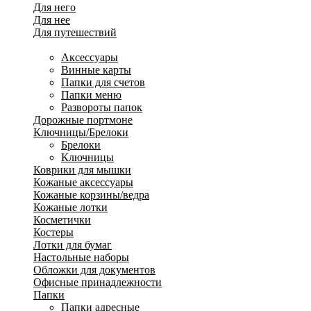
Для него
Для нее
Для путешествий
Для ресторанов
Аксессуары
Винные карты
Папки для счетов
Папки меню
Развороты папок
Дорожные портмоне
Ключницы/Брелоки
Брелоки
Ключницы
Коврики для мышки
Кожаные аксессуары
Кожаные корзины/ведра
Кожаные лотки
Косметички
Костеры
Лотки для бумаг
Настольные наборы
Обложки для документов
Офисные принадлежности
Папки
Папки адресные