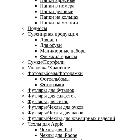
Папки адресные
Папки в номера
Папки деловые
Папки на кольцах
Папки на молнии
Подносы
Сувенирная продукция
Для игр
Для обуви
Маникюрные наборы
Фляжки/Термосы
Сумки/Портфели
Упаковка/Хранение
Фотоальбомы/Фоторамки
Фотоальбомы
Фоторамки
Футляры для бутылок
Футляры для салфеток
Футляры для сигар
Футляры/Чехлы для очков
Футляры/Чехлы для часов
Футляры/Чехлы для ювелирных изделий
Чехлы для Apple
Чехлы для iPad
Чехлы для iPhone