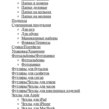
Папки в номера
Папки деловые
Папки на кольцах
Папки на молнии
Подносы
Сувенирная продукция
Для игр
Для обуви
Маникюрные наборы
Фляжки/Термосы
Сумки/Портфели
Упаковка/Хранение
Фотоальбомы/Фоторамки
Фотоальбомы
Фоторамки
Футляры для бутылок
Футляры для салфеток
Футляры для сигар
Футляры/Чехлы для очков
Футляры/Чехлы для часов
Футляры/Чехлы для ювелирных изделий
Чехлы для Apple
Чехлы для iPad
Чехлы для iPhone
Чехлы для MacBook