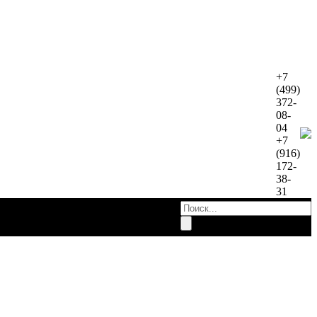
+7
(499)
372-
08-
04
+7
(916)
172-
38-
31
работы
Контакты