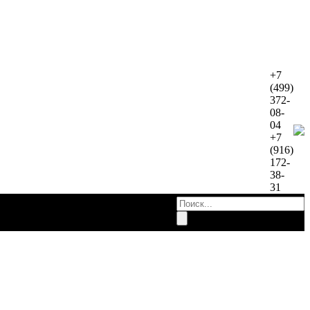
+7
(499)
372-
08-
04
+7
(916)
172-
38-
31
работы
Контакты