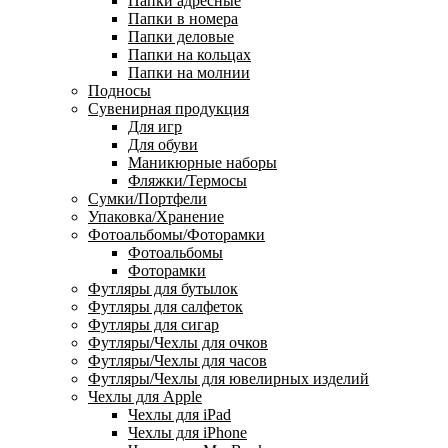
Папки адресные
Папки в номера
Папки деловые
Папки на кольцах
Папки на молнии
Подносы
Сувенирная продукция
Для игр
Для обуви
Маникюрные наборы
Фляжки/Термосы
Сумки/Портфели
Упаковка/Хранение
Фотоальбомы/Фоторамки
Фотоальбомы
Фоторамки
Футляры для бутылок
Футляры для салфеток
Футляры для сигар
Футляры/Чехлы для очков
Футляры/Чехлы для часов
Футляры/Чехлы для ювелирных изделий
Чехлы для Apple
Чехлы для iPad
Чехлы для iPhone