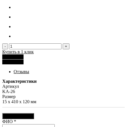
-
+
Купить в 1 клик
Рассчитать
Рассчитать
Отзывы
Характеристики
Артикул
KA-26
Размер
15 х 410 х 120 мм
Оставить отзыв
Ваш отзыв был отправлен!
ФИО
*