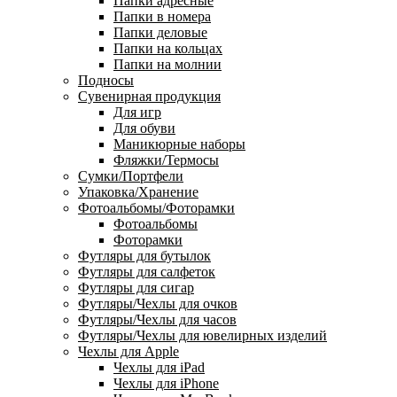
Папки адресные
Папки в номера
Папки деловые
Папки на кольцах
Папки на молнии
Подносы
Сувенирная продукция
Для игр
Для обуви
Маникюрные наборы
Фляжки/Термосы
Сумки/Портфели
Упаковка/Хранение
Фотоальбомы/Фоторамки
Фотоальбомы
Фоторамки
Футляры для бутылок
Футляры для салфеток
Футляры для сигар
Футляры/Чехлы для очков
Футляры/Чехлы для часов
Футляры/Чехлы для ювелирных изделий
Чехлы для Apple
Чехлы для iPad
Чехлы для iPhone