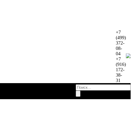
+7
(499)
372-
08-
04
+7
(916)
172-
38-
31
работы
Контакты