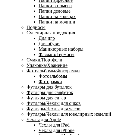
Папки адресные
Папки в номера
Папки деловые
Папки на кольцах
Папки на молнии
Подносы
Сувенирная продукция
Для игр
Для обуви
Маникюрные наборы
Фляжки/Термосы
Сумки/Портфели
Упаковка/Хранение
Фотоальбомы/Фоторамки
Фотоальбомы
Фоторамки
Футляры для бутылок
Футляры для салфеток
Футляры для сигар
Футляры/Чехлы для очков
Футляры/Чехлы для часов
Футляры/Чехлы для ювелирных изделий
Чехлы для Apple
Чехлы для iPad
Чехлы для iPhone