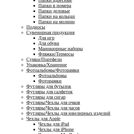
Папки адресные
Папки в номера
Папки деловые
Папки на кольцах
Папки на молнии
Подносы
Сувенирная продукция
Для игр
Для обуви
Маникюрные наборы
Фляжки/Термосы
Сумки/Портфели
Упаковка/Хранение
Фотоальбомы/Фоторамки
Фотоальбомы
Фоторамки
Футляры для бутылок
Футляры для салфеток
Футляры для сигар
Футляры/Чехлы для очков
Футляры/Чехлы для часов
Футляры/Чехлы для ювелирных изделий
Чехлы для Apple
Чехлы для iPad
Чехлы для iPhone