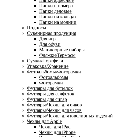
Папки адресные
Папки в номера
Папки деловые
Папки на кольцах
Папки на молнии
Подносы
Сувенирная продукция
Для игр
Для обуви
Маникюрные наборы
Фляжки/Термосы
Сумки/Портфели
Упаковка/Хранение
Фотоальбомы/Фоторамки
Фотоальбомы
Фоторамки
Футляры для бутылок
Футляры для салфеток
Футляры для сигар
Футляры/Чехлы для очков
Футляры/Чехлы для часов
Футляры/Чехлы для ювелирных изделий
Чехлы для Apple
Чехлы для iPad
Чехлы для iPhone