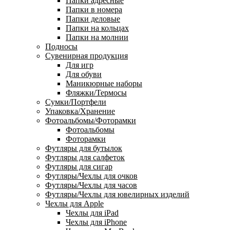
Папки адресные
Папки в номера
Папки деловые
Папки на кольцах
Папки на молнии
Подносы
Сувенирная продукция
Для игр
Для обуви
Маникюрные наборы
Фляжки/Термосы
Сумки/Портфели
Упаковка/Хранение
Фотоальбомы/Фоторамки
Фотоальбомы
Фоторамки
Футляры для бутылок
Футляры для салфеток
Футляры для сигар
Футляры/Чехлы для очков
Футляры/Чехлы для часов
Футляры/Чехлы для ювелирных изделий
Чехлы для Apple
Чехлы для iPad
Чехлы для iPhone