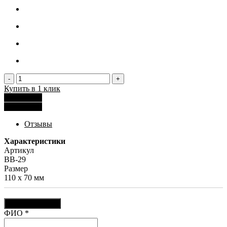
-
+
Купить в 1 клик
Рассчитать
Рассчитать
Отзывы
Характеристики
Артикул
BB-29
Размер
110 x 70 мм
Оставить отзыв
Ваш отзыв был отправлен!
ФИО
*